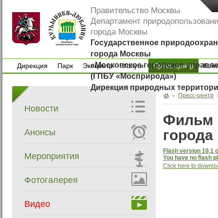
Правительство Москвы
Департамент природопользован
города Москвы
Государственное природоохран
города Москвы
«Московское городское управл
Дирекция
Парк
Экоцентр
Услуги
Пресс-центр
Кон
(ГПБУ «Мосприрода»)
Дирекция
Парк
Экоцентр
Услуги
Кон
Дирекция природных территор
Пресс-центр
Новости
Фильм 
города
Анонсы
Flash version 10,1 o
Мероприятия
You have no flash pl
Click here to downlo
Фотогалерея
Видео