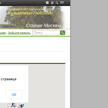
а
ация
|
Забыли пароль
й странице
ОК