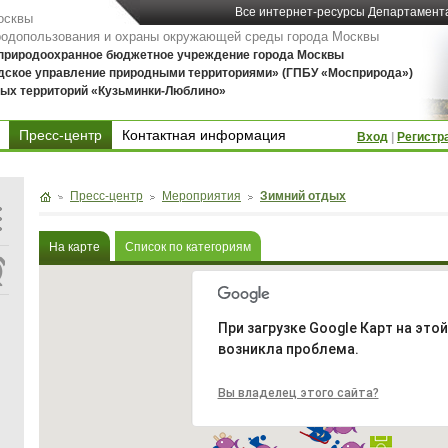
Все интернет-ресурсы Департамент
осквы
родопользования и охраны окружающей среды города Москвы
 природоохранное бюджетное учреждение города Москвы
дское управление природными территориями» (ГПБУ «Мосприрода»)
ых территорий «Кузьминки-Люблино»
Пресс-центр
Контактная информация
Вход
|
Регистр
Контактная информация
Пресс-центр
Мероприятия
Зимний отдых
На карте
Список по категориям
При загрузке Google Карт на это
возникла проблема.
Вы владелец этого сайта?