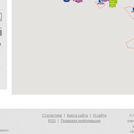
Статистика
|
Карта сайта
|
О сайте
© 
RSS
|
Правовая информация
учр
лино»
«М