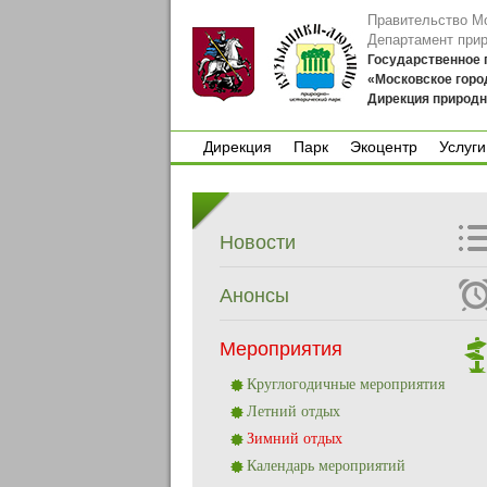
Правительство М
Департамент при
Государственное
«Московское горо
Дирекция природн
Дирекция
Парк
Экоцентр
Услуги
Дирекция
Парк
Экоцентр
Услуги
Новости
Анонсы
Мероприятия
Круглогодичные мероприятия
Летний отдых
Зимний отдых
Календарь мероприятий