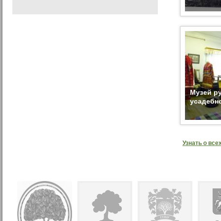
Музей р
усадебн
Узнать о вс