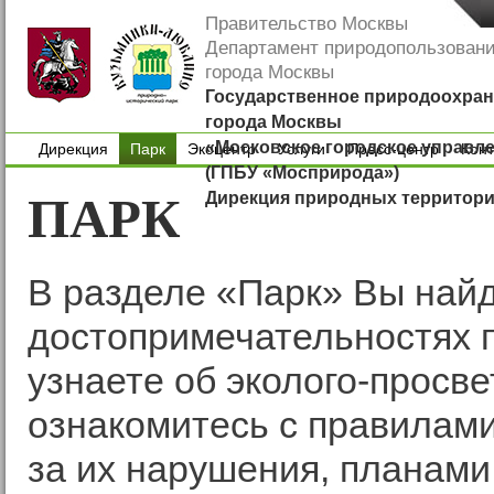
Правительство Москвы
Департамент природопользован
города Москвы
Государственное природоохран
города Москвы
«Московское городское управл
Дирекция
Парк
Экоцентр
Услуги
Пресс-центр
Кон
(ГПБУ «Мосприрода»)
Дирекция
Экоцентр
Услуги
Пресс-центр
Кон
ПАРК
Дирекция природных территор
В разделе «Парк» Вы най
достопримечательностях 
узнаете об эколого-просв
ознакомитесь с правилами
за их нарушения, планами