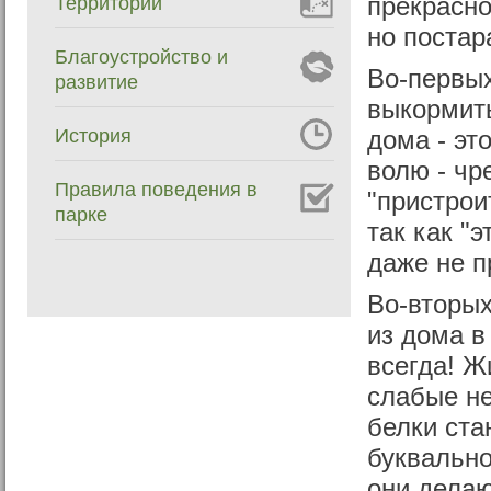
Территории
прекрасно
но постар
Благоустройство и
Во-первых
развитие
выкормить
История
дома - эт
волю - чр
Правила поведения в
"пристрои
парке
так как "э
даже не п
Во-вторых
из дома в
всегда! Ж
слабые не
белки ста
буквально
они делаю