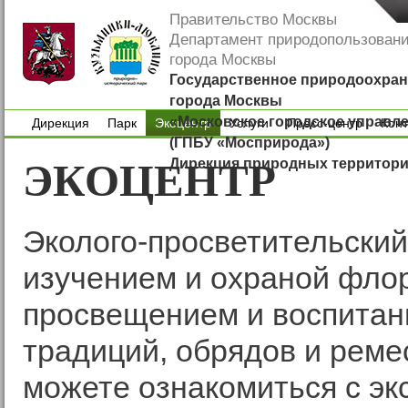
Правительство Москвы
Департамент природопользован
города Москвы
Государственное природоохран
города Москвы
«Московское городское управл
Дирекция
Парк
Экоцентр
Услуги
Пресс-центр
Кон
(ГПБУ «Мосприрода»)
Дирекция
Парк
Услуги
Пресс-центр
Кон
ЭКОЦЕНТР
Дирекция природных территор
Эколого-просветительский
изучением и охраной фло
просвещением и воспитан
традиций, обрядов и реме
можете ознакомиться с э