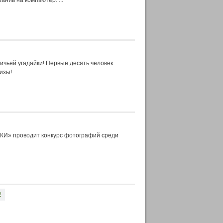
анив на компьютер. ...
чьей угадайки! Первые десять человек
изы!
КИ» проводит конкурс фотографий среди
и
2