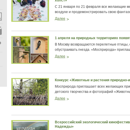
холст»
С 21 января по 21 февраля все желающие мо
воздухе и продемонстрировать свою фантази
Далее
1 апреля на природных территориях появя
В Москву возвращаются перелетные птицы, с
обустраивать гнезда. «Мосприрода» приглаш
Далее
Конкурс «Животные и растения природно-
Мосприрода приглашает всех желающих прин
детского творчества и фотографий «Животны
Далее
Всероссийский экологический кинофести
Надежды»