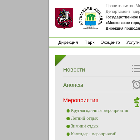
Правительство М
Департамент при
Государственное
«Московское горо
Дирекция природн
Дирекция
Парк
Экоцентр
Услуги
Дирекция
Парк
Экоцентр
Услуги
Новости
Анонсы
Мероприятия
Круглогодичные мероприятия
Летний отдых
Зимний отдых
Календарь мероприятий