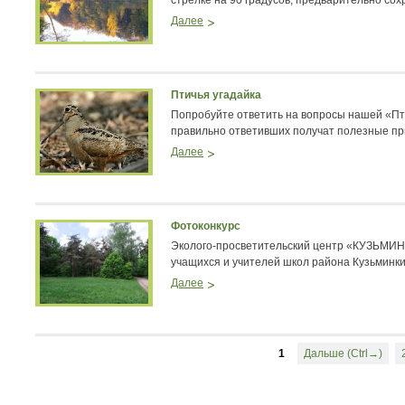
стрелке на 90 градусов, предварительно сохр
Далее
Птичья угадайка
Попробуйте ответить на вопросы нашей «Пти
правильно ответивших получат полезные пр
Далее
Фотоконкурс
Эколого-просветительский центр «КУЗЬМИН
учащихся и учителей школ района Кузьминк
Далее
1
Дальше (Ctrl→)