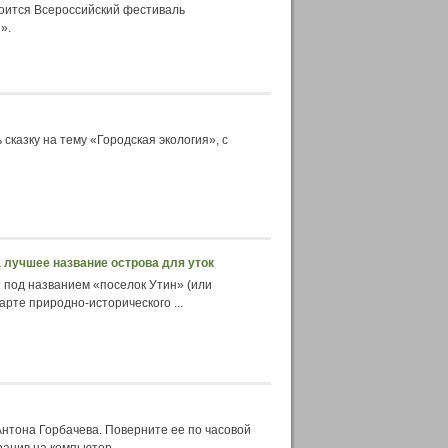
тоится Всероссийский фестиваль
».
сказку на тему «Городская экология», с
а лучшее название острова для уток
 под названием «поселок Утин» (или
арте природно-исторического ...
нтона Горбачева. Поверните ее по часовой