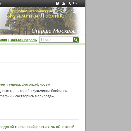
а
ация
|
Забыли пароль
уем, гуляем, фотографируем
родных территорий «Кузьминки-Люблино»
рафий «Растворись в природе».
городской творческий фестиваль «Снежный