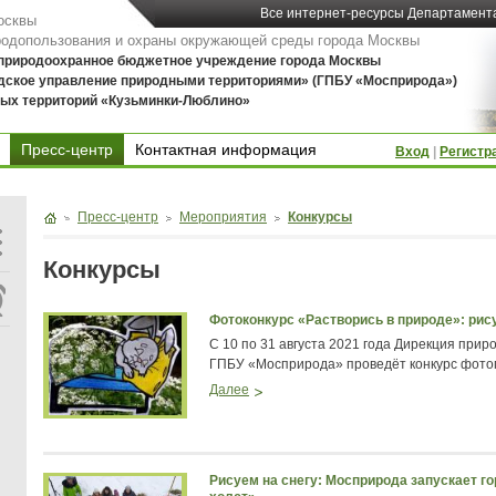
Все интернет-ресурсы Департамент
осквы
родопользования и охраны окружающей среды города Москвы
 природоохранное бюджетное учреждение города Москвы
дское управление природными территориями» (ГПБУ «Мосприрода»)
ых территорий «Кузьминки-Люблино»
Пресс-центр
Контактная информация
Вход
|
Регистр
Контактная информация
Пресс-центр
Мероприятия
Конкурсы
Конкурсы
Фотоконкурс «Растворись в природе»: рис
С 10 по 31 августа 2021 года Дирекция при
ГПБУ «Мосприрода» проведёт конкурс фотог
Далее
Рисуем на снегу: Мосприрода запускает 