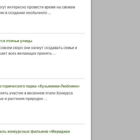
гут интересно провести время на свежем
ю в создании необычного ...
тся птичьи улицы
овсем скоро они начнут создавать семьи и
ает всех желающих принять ...
исторического парка «Кузьминки-Люблино»
ять участие в весеннем этапе Конкурса
е и растения природно ...
валь конкурсных фильмов «Меридиан