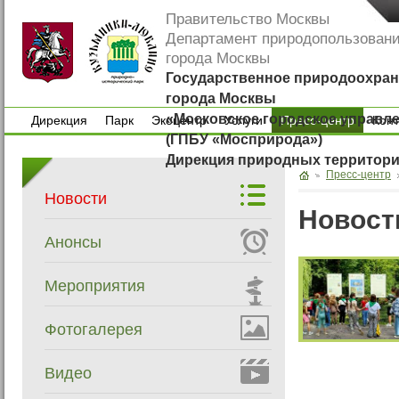
Правительство Москвы
Департамент природопользован
города Москвы
Государственное природоохран
города Москвы
«Московское городское управл
Дирекция
Парк
Экоцентр
Услуги
Пресс-центр
Кон
(ГПБУ «Мосприрода»)
Дирекция
Парк
Экоцентр
Услуги
Кон
Дирекция природных территор
Пресс-центр
Новости
Новост
Анонсы
Мероприятия
Фотогалерея
Видео