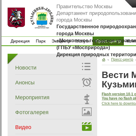
Правительство Москвы
Департамент природопользован
города Москвы
Государственное природоохран
города Москвы
«Московское городское управл
Дирекция
Парк
Экоцентр
Услуги
Пресс-центр
Кон
(ГПБУ «Мосприрода»)
Дирекция
Парк
Экоцентр
Услуги
Кон
Дирекция природных территор
Пресс-центр
Новости
Вести М
Кузьми
Анонсы
Flash version 10,1 o
Мероприятия
You have no flash pl
Click here to downlo
Фотогалерея
Видео