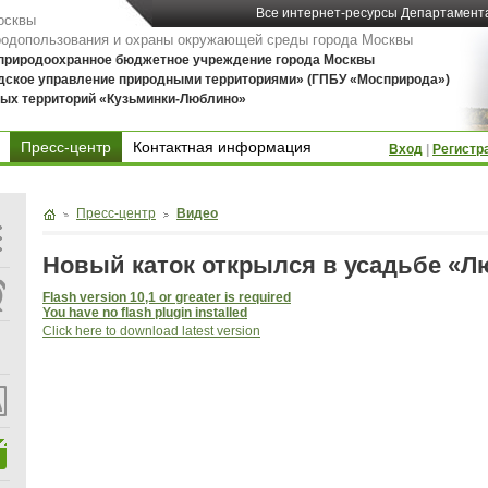
Все интернет-ресурсы Департамент
осквы
родопользования и охраны окружающей среды города Москвы
 природоохранное бюджетное учреждение города Москвы
дское управление природными территориями» (ГПБУ «Мосприрода»)
ых территорий «Кузьминки-Люблино»
Пресс-центр
Контактная информация
Вход
|
Регистр
Контактная информация
Пресс-центр
Видео
Новый каток открылся в усадьбе «
Flash version 10,1 or greater is required
You have no flash plugin installed
Click here to download latest version