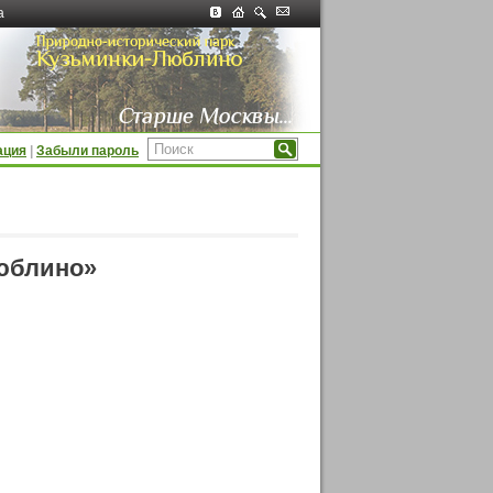
а
ация
|
Забыли пароль
Люблино»