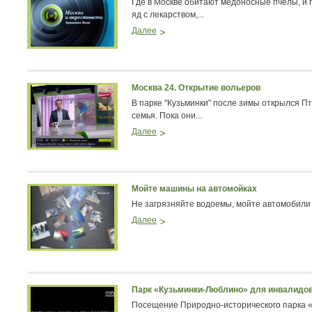
Где в Москве обитают медоносные пчелы, и п
яд с лекарством,...
Далее
Москва 24. Открытие вольеров
В парке "Кузьминки" после зимы открылся П
семья. Пока они...
Далее
Мойте машины на автомойках
Не загрязняйте водоемы, мойте автомобили
Далее
Парк «Кузьминки-Люблино» для инвалидо
Посещение Природно-исторического парка 