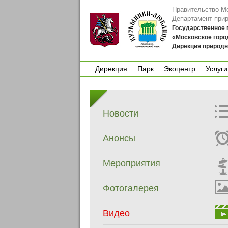
Правительство М
Департамент при
Государственное
«Московское горо
Дирекция природн
Дирекция
Парк
Экоцентр
Услуги
Дирекция
Парк
Экоцентр
Услуги
Новости
Анонсы
Мероприятия
Фотогалерея
Видео