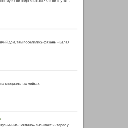
очему их не надо бояться? Как не спутать
тичий дом, там поселились фазаны - целая
 на специальных мойках.
в
«Кузьминки-Люблино» вызывает интерес у