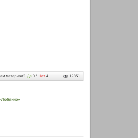
вам материал?
Да
0
/
Нет
4
12851
и-Люблино»