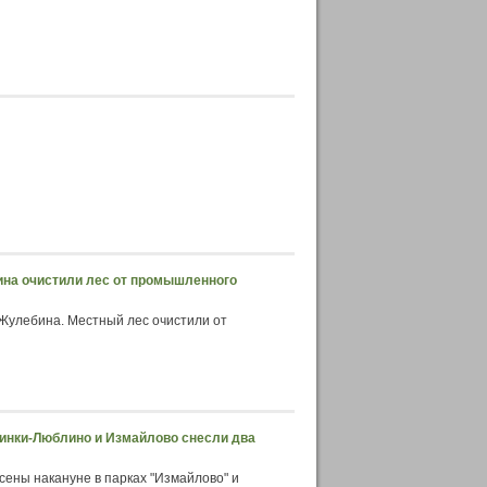
бина очистили лес от промышленного
Жулебина. Местный лес очистили от
зьминки-Люблино и Измайлово снесли два
ены накануне в парках "Измайлово" и