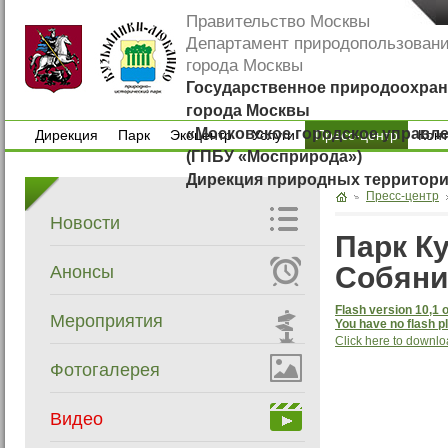
Правительство Москвы
Департамент природопользован
города Москвы
Государственное природоохран
города Москвы
«Московское городское управл
Дирекция
Парк
Экоцентр
Услуги
Пресс-центр
Кон
(ГПБУ «Мосприрода»)
Дирекция
Парк
Экоцентр
Услуги
Кон
Дирекция природных территор
Пресс-центр
Новости
Парк К
Собяни
Анонсы
Flash version 10,1 o
Мероприятия
You have no flash pl
Click here to downlo
Фотогалерея
Видео