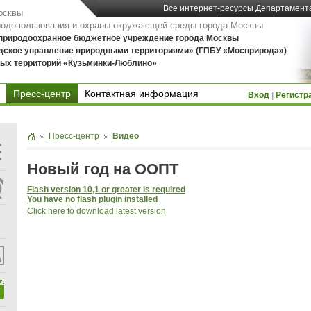
Все интернет-ресурсы Департамент
осквы
родопользования и охраны окружающей среды города Москвы
 природоохранное бюджетное учреждение города Москвы
дское управление природными территориями» (ГПБУ «Мосприрода»)
ых территорий «Кузьминки-Люблино»
Пресс-центр
Контактная информация
Вход
|
Регистр
Контактная информация
Пресс-центр
Видео
Новый год на ООПТ
Flash version 10,1 or greater is required
You have no flash plugin installed
Click here to download latest version