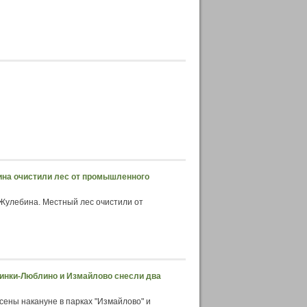
бина очистили лес от промышленного
Жулебина. Местный лес очистили от
зьминки-Люблино и Измайлово снесли два
ены накануне в парках "Измайлово" и