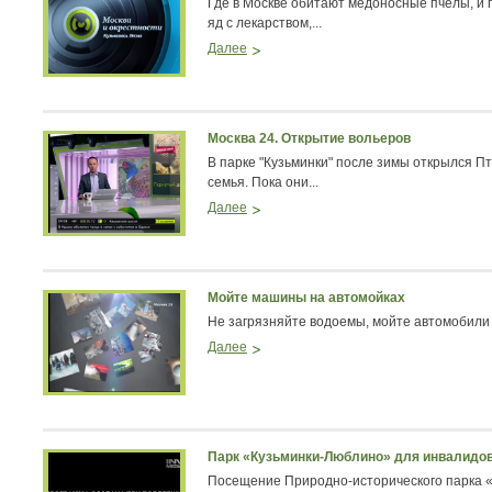
Где в Москве обитают медоносные пчелы, и п
яд с лекарством,...
Далее
Москва 24. Открытие вольеров
В парке "Кузьминки" после зимы открылся П
семья. Пока они...
Далее
Мойте машины на автомойках
Не загрязняйте водоемы, мойте автомобили
Далее
Парк «Кузьминки-Люблино» для инвалидо
Посещение Природно-исторического парка 