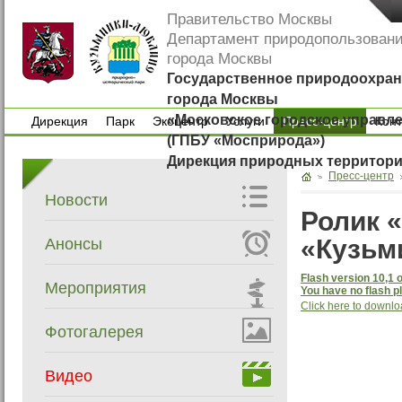
Правительство Москвы
Департамент природопользован
города Москвы
Государственное природоохран
города Москвы
«Московское городское управл
Дирекция
Парк
Экоцентр
Услуги
Пресс-центр
Кон
(ГПБУ «Мосприрода»)
Дирекция
Парк
Экоцентр
Услуги
Кон
Дирекция природных территор
Пресс-центр
Новости
Ролик 
«Кузьм
Анонсы
Flash version 10,1 o
Мероприятия
You have no flash pl
Click here to downlo
Фотогалерея
Видео