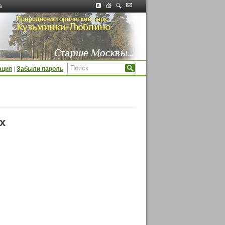
а
ация
|
Забыли пароль
х