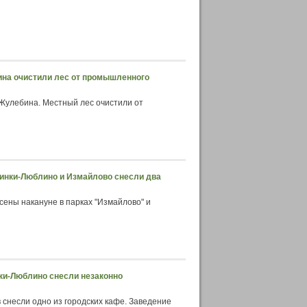
бина очистили лес от промышленного
Жулебина. Местный лес очистили от
зьминки-Люблино и Измайлово снесли два
ены накануне в парках "Измайлово" и
инки-Люблино снесли незаконно
 снесли одно из городских кафе. Заведение