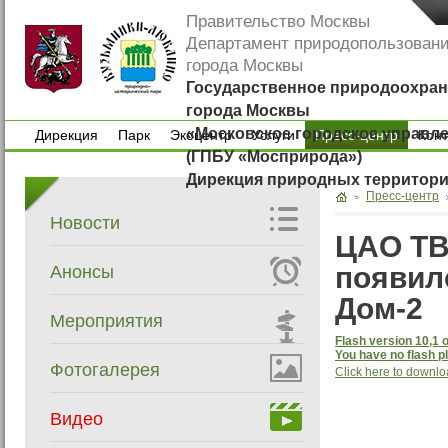
Правительство Москвы
Департамент природопользован
города Москвы
Государственное природоохран
города Москвы
«Московское городское управл
Дирекция
Парк
Экоцентр
Услуги
Пресс-центр
Кон
(ГПБУ «Мосприрода»)
Дирекция
Парк
Экоцентр
Услуги
Кон
Дирекция природных территор
Пресс-центр
Новости
ЦАО ТВ.
появил
Анонсы
Дом-2
Мероприятия
Flash version 10,1 o
You have no flash pl
Фотогалерея
Click here to downlo
Видео