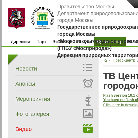
Правительство Москвы
Департамент природопользован
города Москвы
Государственное природоохран
города Москвы
«Московское городское управл
Дирекция
Парк
Экоцентр
Услуги
Пресс-центр
Кон
(ГПБУ «Мосприрода»)
Дирекция
Парк
Экоцентр
Услуги
Кон
Дирекция природных территор
Пресс-центр
Новости
ТВ Цент
городо
Анонсы
Flash version 10,1 o
Мероприятия
You have no flash pl
Click here to downlo
Фотогалерея
Видео