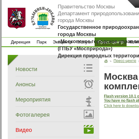
Правительство Москвы
Департамент природопользован
города Москвы
Государственное природоохран
города Москвы
«Московское городское управл
Дирекция
Парк
Экоцентр
Услуги
Пресс-центр
Кон
(ГПБУ «Мосприрода»)
Дирекция
Парк
Экоцентр
Услуги
Кон
Дирекция природных территор
Пресс-центр
Новости
Москва
комплек
Анонсы
Flash version 10,1 o
Мероприятия
You have no flash pl
Click here to downlo
Фотогалерея
Видео