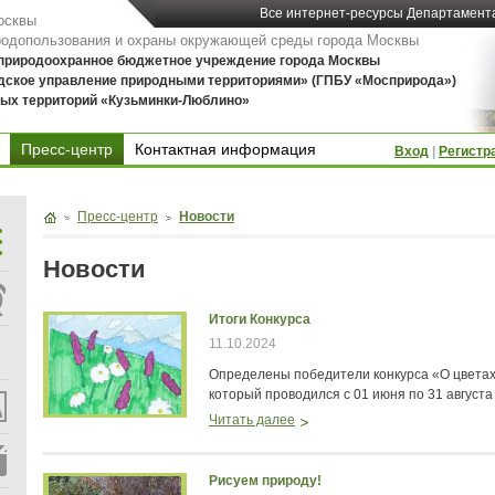
Все интернет-ресурсы Департамент
осквы
родопользования и охраны окружающей среды города Москвы
 природоохранное бюджетное учреждение города Москвы
дское управление природными территориями» (ГПБУ «Мосприрода»)
ых территорий «Кузьминки-Люблино»
Пресс-центр
Контактная информация
Вход
|
Регистр
Контактная информация
Пресс-центр
Новости
Новости
Итоги Конкурса
11.10.2024
Определены победители конкурса «О цветах, ч
который проводился с 01 июня по 31 августа 
Читать далее
Рисуем природу!