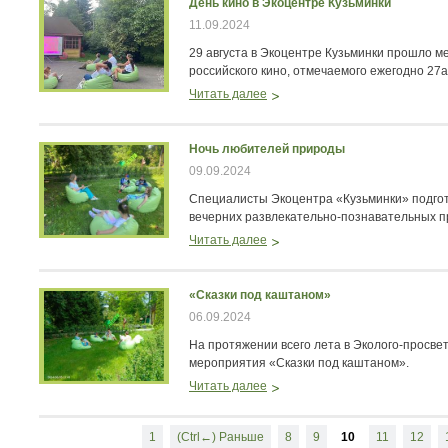
День кино в Экоцентре Кузьминки
11.09.2024
29 августа в Экоцентре Кузьминки прошло м
российского кино, отмечаемого ежегодно 27а
Читать далее
Ночь любителей природы
09.09.2024
Специалисты Экоцентра «Кузьминки» подгот
вечерних развлекательно-познавательных п
Читать далее
«Сказки под каштаном»
06.09.2024
На протяжении всего лета в Эколого-просве
мероприятия «Сказки под каштаном».
Читать далее
1
(Ctrl←) Раньше
8
9
10
11
12