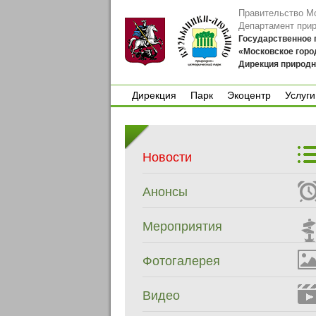
Правительство М
Департамент при
Государственное
«Московское горо
Дирекция природн
Дирекция
Парк
Экоцентр
Услуги
Дирекция
Парк
Экоцентр
Услуги
Новости
Анонсы
Мероприятия
Фотогалерея
Видео