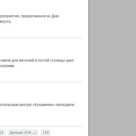
ероприятие, приуроченное ко Дню
вгуста.
овили для жителей и гостей столицы цикл
рограмм.
тительском центре «Кузьминки» проходили
13
Дальше (Ctrl→)
159