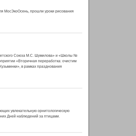
аля МосЭкоОсень, прошли уроки рисования
етского Союза М.С. Шумилова» и «Школы №
оприятии «Вторичная переработка: очистим
Кузьминки», в рамках празднования
ающих увлекательную орнитологическую
нних Дней наблюдений за птицами.