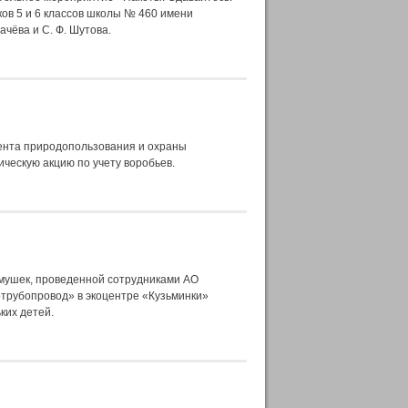
ков 5 и 6 классов школы № 460 имени
ачёва и С. Ф. Шутова.
ента природопользования и охраны
ическую акцию по учету воробьев.
рмушек, проведенной сотрудниками АО
трубопровод» в экоцентре «Кузьминки»
ких детей.