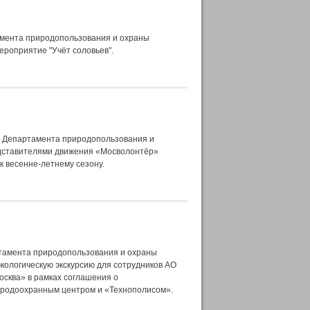
амента природопользования и охраны
роприятие "Учёт соловьев".
» Департамента природопользования и
дставителями движения «Мосволонтёр»
к весенне-летнему сезону.
тамента природопользования и охраны
кологическую экскурсию для сотрудников АО
осква» в рамках соглашения о
иродоохранным центром и «Технополисом».