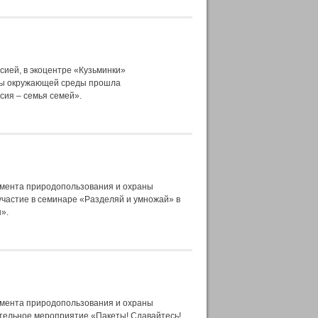
сией, в экоцентре «Кузьминки»
ны окружающей среды прошла
сия – семья семей».
амента природопользования и охраны
частие в семинаре «Разделяй и умножай» в
».
амента природопользования и охраны
тельное мероприятие «Пакеты! Сдавайтесь!