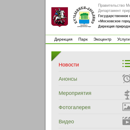
Правительство М
Департамент при
Государственное
«Московское горо
Дирекция природн
Дирекция
Парк
Экоцентр
Услуги
Дирекция
Парк
Экоцентр
Услуги
Новости
Анонсы
Мероприятия
Фотогалерея
Видео