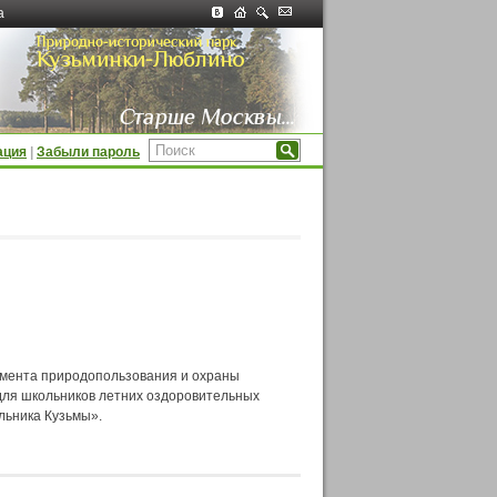
а
ация
|
Забыли пароль
амента природопользования и охраны
для школьников летних оздоровительных
льника Кузьмы».