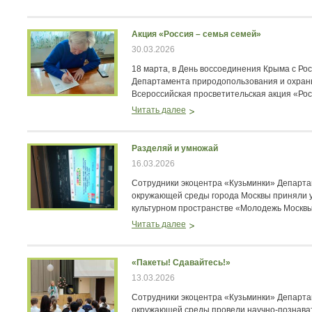
Акция «Россия – семья семей»
30.03.2026
18 марта, в День воссоединения Крыма с Рос
Департамента природопользования и охра
Всероссийская просветительская акция «Рос
Читать далее
Разделяй и умножай
16.03.2026
Сотрудники экоцентра «Кузьминки» Департ
окружающей среды города Москвы приняли у
культурном пространстве «Молодежь Москвы
Читать далее
«Пакеты! Сдавайтесь!»
13.03.2026
Сотрудники экоцентра «Кузьминки» Департ
окружающей среды провели научно‑познава