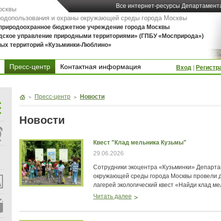
Все интернет-ресурсы Департамент
осквы
родопользования и охраны окружающей среды города Москвы
 природоохранное бюджетное учреждение города Москвы
дское управление природными территориями» (ГПБУ «Мосприрода»)
ых территорий «Кузьминки-Люблино»
Пресс-центр
Контактная информация
Вход
|
Регистр
Контактная информация
Пресс-центр
Новости
Новости
Квест "Клад мельника Кузьмы"
29.06.2026
Сотрудники экоцентра «Кузьминки» Департ
окружающей среды города Москвы провели 
лагерей экологический квест «Найди клад ме
Читать далее