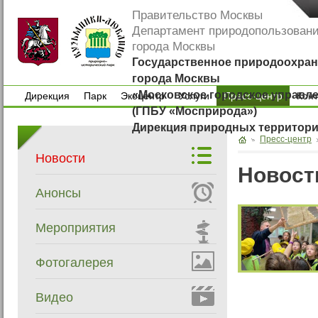
Правительство Москвы
Департамент природопользован
города Москвы
Государственное природоохран
города Москвы
«Московское городское управл
Дирекция
Парк
Экоцентр
Услуги
Пресс-центр
Кон
(ГПБУ «Мосприрода»)
Дирекция
Парк
Экоцентр
Услуги
Кон
Дирекция природных территор
Пресс-центр
Новости
Новост
Анонсы
Мероприятия
Фотогалерея
Видео