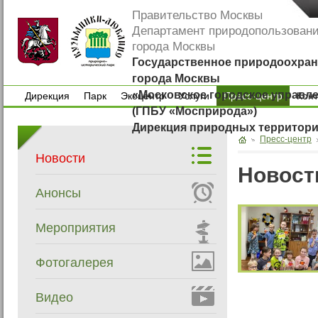
Правительство Москвы
Департамент природопользован
города Москвы
Государственное природоохран
города Москвы
«Московское городское управл
Дирекция
Парк
Экоцентр
Услуги
Пресс-центр
Кон
(ГПБУ «Мосприрода»)
Дирекция
Парк
Экоцентр
Услуги
Кон
Дирекция природных территор
Пресс-центр
Новости
Новост
Анонсы
Мероприятия
Фотогалерея
Видео