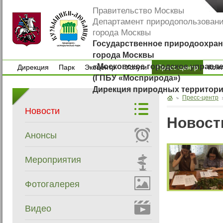
Правительство Москвы
Департамент природопользован
города Москвы
Государственное природоохран
города Москвы
«Московское городское управл
Дирекция
Парк
Экоцентр
Услуги
Пресс-центр
Кон
(ГПБУ «Мосприрода»)
Дирекция
Парк
Экоцентр
Услуги
Кон
Дирекция природных территор
Пресс-центр
Новости
Новост
Анонсы
Мероприятия
Фотогалерея
Видео