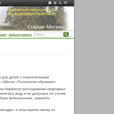
а
ация
|
Забыли пароль
 для детей с ограниченными
 «Школа «Технологии обучения».
х на бережное расходование природных
лючать воду и не допускать ее утечек,
риборы включенными, заменить
загадки» и смастерили свечку из