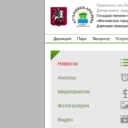
Правительство М
Департамент при
Государственное
«Московское горо
Дирекция природн
Дирекция
Парк
Экоцентр
Услуги
Дирекция
Парк
Экоцентр
Услуги
Новости
Анонсы
Мероприятия
Фотогалерея
Видео