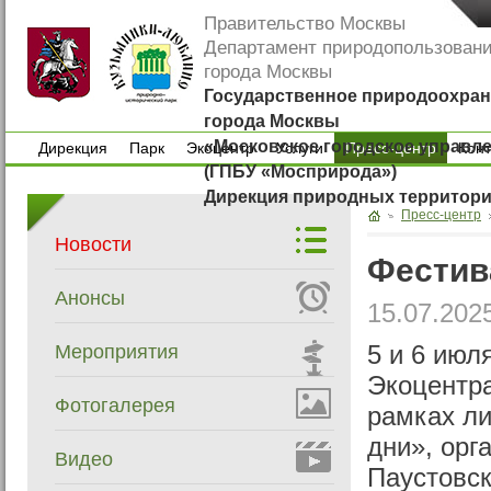
Правительство Москвы
Департамент природопользован
города Москвы
Государственное природоохран
города Москвы
«Московское городское управл
Дирекция
Парк
Экоцентр
Услуги
Пресс-центр
Кон
(ГПБУ «Мосприрода»)
Дирекция
Парк
Экоцентр
Услуги
Кон
Дирекция природных территор
Пресс-центр
Новости
Фестив
Анонсы
15.07.202
Мероприятия
5 и 6 июл
Экоцентра
Фотогалерея
рамках ли
дни», орг
Видео
Паустовск