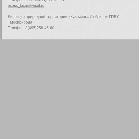
Телефон/факс: 8(495)377-35-93
ecopc_kuzm@mail.ru
Дирекция природной территории «Кузьминки-Люблино» ГПБУ
«Мосприрода»
Телефон: 8(495)258-45-60