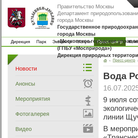
Правительство Москвы
Департамент природопользован
города Москвы
Государственное природоохран
города Москвы
«Московское городское управл
Дирекция
Парк
Экоцентр
Услуги
Пресс-центр
Кон
(ГПБУ «Мосприрода»)
Дирекция
Парк
Экоцентр
Услуги
Кон
Дирекция природных территор
Пресс-центр
Новости
Вода Р
Анонсы
16.07.202
Мероприятия
9 июля со
экологиче
Фотогалерея
линии Щуч
В меропр
Видео
«Транснеф