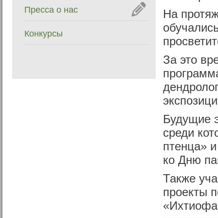
Пресса о нас
На протяж
обучались
Конкурсы
просветит
За это вр
программа
дендролог
экспозици
Будущие э
среди кот
птенца» и
ко Дню па
Также уча
проекты п
«Ихтиофа