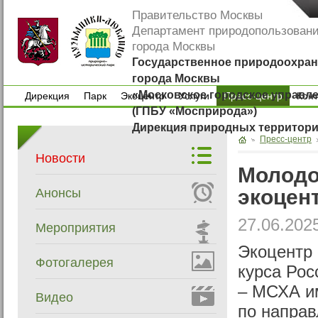
Правительство Москвы
Департамент природопользован
города Москвы
Государственное природоохран
города Москвы
«Московское городское управл
Дирекция
Парк
Экоцентр
Услуги
Пресс-центр
Кон
(ГПБУ «Мосприрода»)
Дирекция
Парк
Экоцентр
Услуги
Кон
Дирекция природных территор
Пресс-центр
Новости
Молодо
экоцен
Анонсы
27.06.202
Мероприятия
Экоцентр 
Фотогалерея
курса Рос
– МСХА и
Видео
по направ