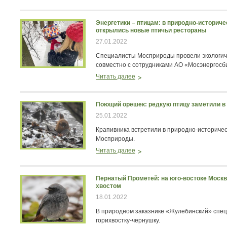
Энергетики – птицам: в природно-историч
открылись новые птичьи рестораны
27.01.2022
Специалисты Мосприроды провели экологич
совместно с сотрудниками АО «Мосэнергосб
Читать далее
Поющий орешек: редкую птицу заметили в
25.01.2022
Крапивника встретили в природно-историче
Мосприроды.
Читать далее
Пернатый Прометей: на юго-востоке Москв
хвостом
18.01.2022
В природном заказнике «Жулебинский» спе
горихвостку-чернушку.