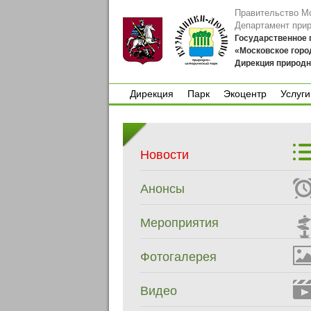
Правительство М
Департамент при
Государственное
«Московское горо
Дирекция природн
Дирекция
Парк
Экоцентр
Услуги
Дирекция
Парк
Экоцентр
Услуги
Новости
Анонсы
Мероприятия
Фотогалерея
Видео