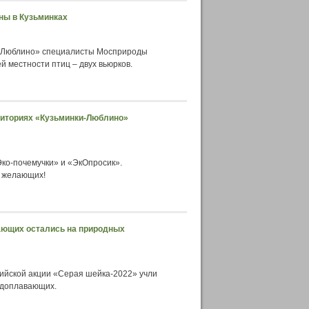
ны в Кузьминках
и-Люблино» специалисты Мосприроды
 местности птиц – двух вьюрков.
риториях «Кузьминки-Люблино»
Эко-почемучки» и «ЭкОпросик».
 желающих!
вающих остались на природных
ийской акции «Серая шейка-2022» учли
водоплавающих.