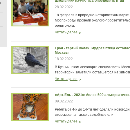
Школьники научились определять птиц
28.02.2022
18 февраля в природно-историческом парке
Мосприроды провели эколого-просветитель
орнитолога.
Читать далее
Грач - тертый калач: мудрая птица остала
Москвы
18.02.2022
В Кузьминском лесопарке специалисты Мос
территории заметили оставшегося на зимовк
Читать далее
«Арт-Ель - 2021»: более 500 альтернатив
09.02.2022
Ребята от 4-х до 14-ти лет сделали новогод
вторсырья, а также съедобные ели.
Читать далее