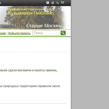
а
ация
|
Забыли пароль
евьев сдали москвичи в пункты приема,
 на природных территориях привезли около