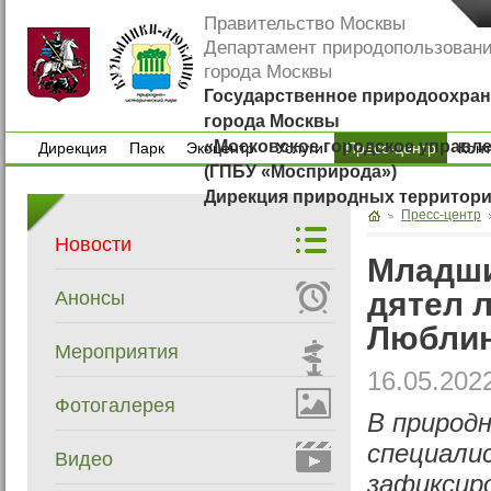
Правительство Москвы
Департамент природопользован
города Москвы
Государственное природоохран
города Москвы
«Московское городское управл
Дирекция
Парк
Экоцентр
Услуги
Пресс-центр
Кон
(ГПБУ «Мосприрода»)
Дирекция
Парк
Экоцентр
Услуги
Кон
Дирекция природных территор
Пресс-центр
Новости
Младши
дятел л
Анонсы
Любли
Мероприятия
16.05.202
Фотогалерея
В природ
специали
Видео
зафиксир