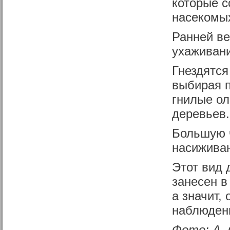
которые с
насекомых
Ранней ве
ухаживани
Гнездятся
выбирая п
гнилые ол
деревьев.
Большую ч
насиживан
Этот вид 
занесен в
а значит,
наблюден