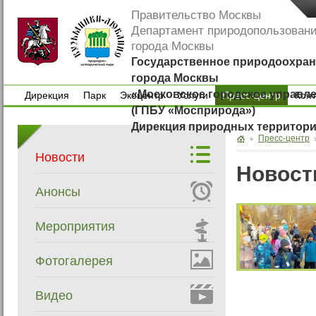
Правительство Москвы
Департамент природопользован
города Москвы
Государственное природоохран
города Москвы
«Московское городское управл
Дирекция
Парк
Экоцентр
Услуги
Пресс-центр
Кон
(ГПБУ «Мосприрода»)
Дирекция
Парк
Экоцентр
Услуги
Кон
Дирекция природных территор
Пресс-центр
Новости
Новост
Анонсы
Мероприятия
Фотогалерея
Видео