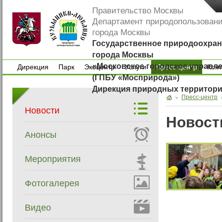
Правительство Москвы
Департамент природопользован
города Москвы
Государственное природоохран
города Москвы
«Московское городское управл
Дирекция
Парк
Экоцентр
Услуги
Пресс-центр
Кон
(ГПБУ «Мосприрода»)
Дирекция
Парк
Экоцентр
Услуги
Кон
Дирекция природных территор
Пресс-центр
Новости
Новост
Анонсы
Мероприятия
Фотогалерея
Видео