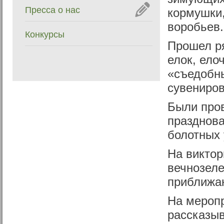
Пресса о нас
кормушки,
воробьев.
Конкурсы
Прошел ря
елок, ело
«съедобн
сувениров
Были пров
празднова
болотных 
На виктор
вечнозеле
приближа
На меропр
рассказыв