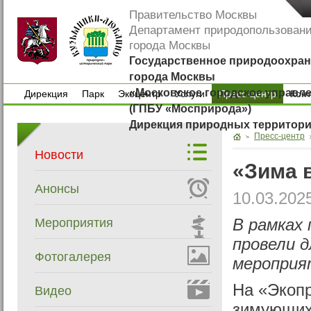
Правительство Москвы
Департамент природопользован
города Москвы
Государственное природоохран
города Москвы
«Московское городское управл
Дирекция
Парк
Экоцентр
Услуги
Пресс-центр
Кон
(ГПБУ «Мосприрода»)
Дирекция
Парк
Экоцентр
Услуги
Кон
Дирекция природных территор
Пресс-центр
Новости
«Зима 
Анонсы
10.03.202
Мероприятия
В рамках
провели 
Фотогалерея
мероприя
На «Экопр
Видео
зимующих 