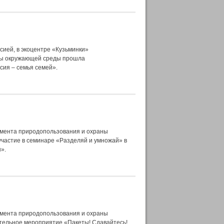
сией, в экоцентре «Кузьминки»
ны окружающей среды прошла
сия – семья семей».
амента природопользования и охраны
частие в семинаре «Разделяй и умножай» в
».
амента природопользования и охраны
тельное мероприятие «Пакеты! Сдавайтесь!