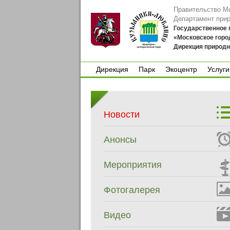
Правительство М
Департамент при
Государственное
«Московское горо
Дирекция природн
Дирекция
Парк
Экоцентр
Услуги
Дирекция
Парк
Экоцентр
Услуги
Новости
Анонсы
Мероприятия
Фотогалерея
Видео