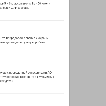
ков 5 и 6 классов школы № 460 имени
ачёва и С. Ф. Шутова.
ента природопользования и охраны
ическую акцию по учету воробьев.
рмушек, проведенной сотрудниками АО
трубопровод» в экоцентре «Кузьминки»
ких детей.