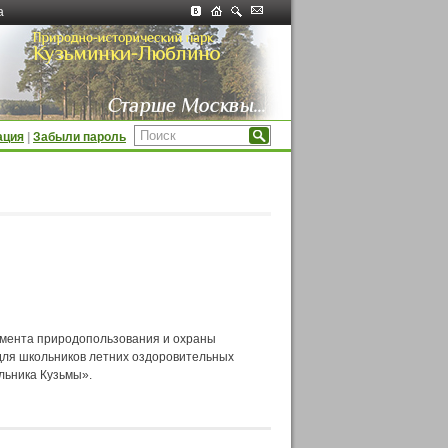
а
ация
|
Забыли пароль
амента природопользования и охраны
для школьников летних оздоровительных
льника Кузьмы».