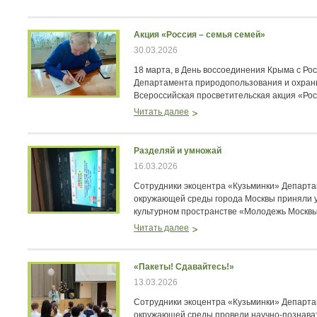
Акция «Россия – семья семей»
30.03.2026
18 марта, в День воссоединения Крыма с Рос
Департамента природопользования и охра
Всероссийская просветительская акция «Рос
Читать далее
Разделяй и умножай
16.03.2026
Сотрудники экоцентра «Кузьминки» Департ
окружающей среды города Москвы приняли у
культурном пространстве «Молодежь Москвы
Читать далее
«Пакеты! Сдавайтесь!»
13.03.2026
Сотрудники экоцентра «Кузьминки» Департ
окружающей среды провели научно‑познава