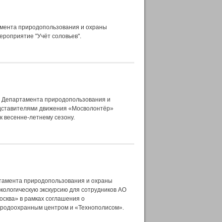
амента природопользования и охраны
роприятие "Учёт соловьев".
» Департамента природопользования и
дставителями движения «Мосволонтёр»
к весенне-летнему сезону.
тамента природопользования и охраны
кологическую экскурсию для сотрудников АО
осква» в рамках соглашения о
иродоохранным центром и «Технополисом».