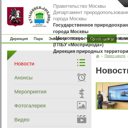
Правительство Москвы
Департамент природопользован
города Москвы
Государственное природоохран
города Москвы
«Московское городское управл
Дирекция
Парк
Экоцентр
Услуги
Пресс-центр
Кон
(ГПБУ «Мосприрода»)
Дирекция
Парк
Экоцентр
Услуги
Кон
Дирекция природных территор
Пресс-центр
Новости
Новост
Анонсы
Мероприятия
Фотогалерея
Видео