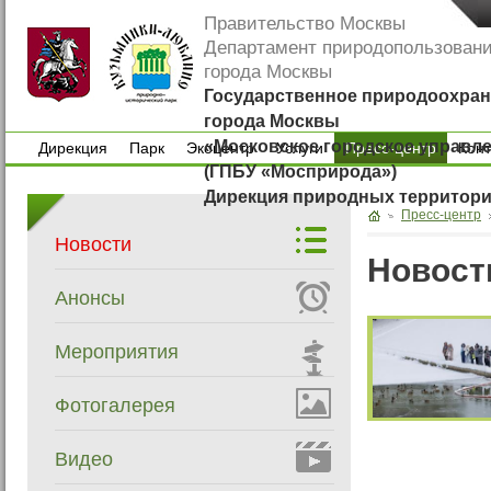
Правительство Москвы
Департамент природопользован
города Москвы
Государственное природоохран
города Москвы
«Московское городское управл
Дирекция
Парк
Экоцентр
Услуги
Пресс-центр
Кон
(ГПБУ «Мосприрода»)
Дирекция
Парк
Экоцентр
Услуги
Кон
Дирекция природных территор
Пресс-центр
Новости
Новост
Анонсы
Мероприятия
Фотогалерея
Видео