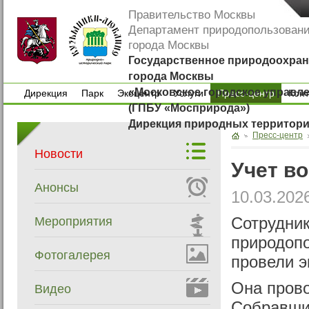
Правительство Москвы
Департамент природопользован
города Москвы
Государственное природоохран
города Москвы
«Московское городское управл
Дирекция
Парк
Экоцентр
Услуги
Пресс-центр
Кон
(ГПБУ «Мосприрода»)
Дирекция
Парк
Экоцентр
Услуги
Кон
Дирекция природных территор
Пресс-центр
Новости
Учет в
Анонсы
10.03.202
Мероприятия
Сотрудни
природопо
Фотогалерея
провели э
Она прово
Видео
Собравши