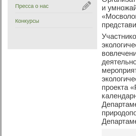
Пресса о нас
и умножай
«Мосволон
Конкурсы
представи
Участник
экологиче
вовлечени
деятельн
мероприят
экологиче
проекта «
календарн
Департаме
природоп
Департаме