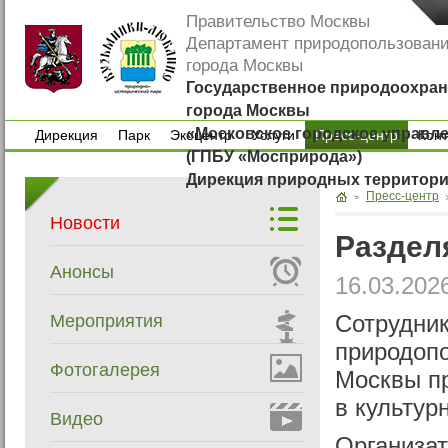
Правительство Москвы
Департамент природопользован
города Москвы
Государственное природоохран
города Москвы
«Московское городское управл
Дирекция
Парк
Экоцентр
Услуги
Пресс-центр
Кон
(ГПБУ «Мосприрода»)
Дирекция
Парк
Экоцентр
Услуги
Кон
Дирекция природных территор
Пресс-центр
Новости
Раздел
Анонсы
16.03.202
Мероприятия
Сотрудник
природоп
Фотогалерея
Москвы пр
в культур
Видео
Организат