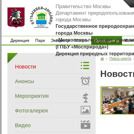
Правительство Москвы
Департамент природопользован
города Москвы
Государственное природоохран
города Москвы
«Московское городское управл
Дирекция
Парк
Экоцентр
Услуги
Пресс-центр
Кон
(ГПБУ «Мосприрода»)
Дирекция
Парк
Экоцентр
Услуги
Кон
Дирекция природных территор
Пресс-центр
Новости
Новост
Анонсы
Мероприятия
Фотогалерея
Видео