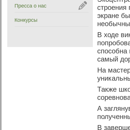
Пресса о нас
строения 
экране б
Конкурсы
необычные
В ходе в
попробова
способна 
самый дор
На мастер
уникальны
Также шко
соревнова
А загляну
полученны
В заверш