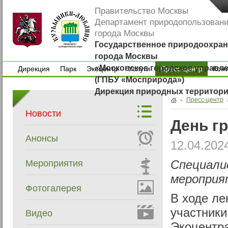
Правительство Москвы
Департамент природопользован
города Москвы
Государственное природоохран
города Москвы
«Московское городское управл
Дирекция
Парк
Экоцентр
Услуги
Пресс-центр
Кон
(ГПБУ «Мосприрода»)
Дирекция
Парк
Экоцентр
Услуги
Кон
Дирекция природных территор
Пресс-центр
Новости
День г
Анонсы
12.04.202
Мероприятия
Специали
мероприя
Фотогалерея
В ходе ле
участники
Видео
Экоцентра