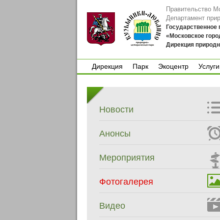
Правительство М
Департамент при
Государственное
«Московское горо
Дирекция природн
Дирекция
Парк
Экоцентр
Услуги
Дирекция
Парк
Экоцентр
Услуги
Новости
Анонсы
Мероприятия
Фотогалерея
Видео