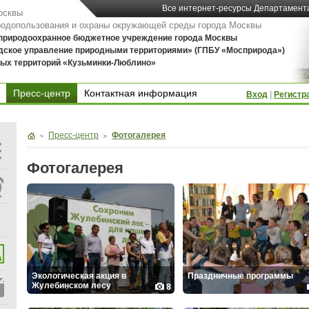
Все интернет-ресурсы Департамент
осквы
родопользования и охраны окружающей среды города Москвы
 природоохранное бюджетное учреждение города Москвы
дское управление природными территориями» (ГПБУ «Мосприрода»)
ых территорий «Кузьминки-Люблино»
Пресс-центр
Контактная информация
Вход
|
Регистр
Контактная информация
Пресс-центр
Фотогалерея
Фотогалерея
Экологическая акция в
Праздничные программы
Жулебинском лесу
8