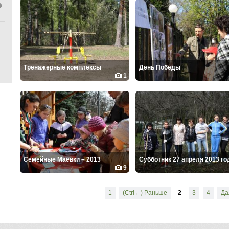
Тренажерные комплексы
День Победы
1
Семейные Маёвки – 2013
Субботник 27 апреля 2013 го
9
1
(Ctrl←) Раньше
2
3
4
Да