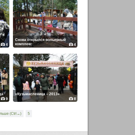
Снова открылся вольерный
комплекс
4
4
да
«Кузьмасленица – 2013»
9
8
льше (Ctrl→)
5