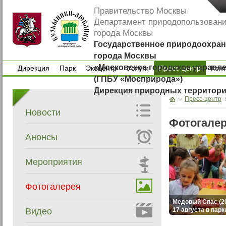
Правительство Москвы
Департамент природопользован
города Москвы
Государственное природоохран
города Москвы
«Московское городское управл
Дирекция
Парк
Экоцентр
Услуги
Пресс-центр
Кон
(ГПБУ «Мосприрода»)
Дирекция
Парк
Экоцентр
Услуги
Кон
Дирекция природных территор
Пресс-центр
Новости
Фотогале
Анонсы
Мероприятия
Фотогалерея
Медовый Спас (20
Видео
17 августа в парк
Люблино сотрудн