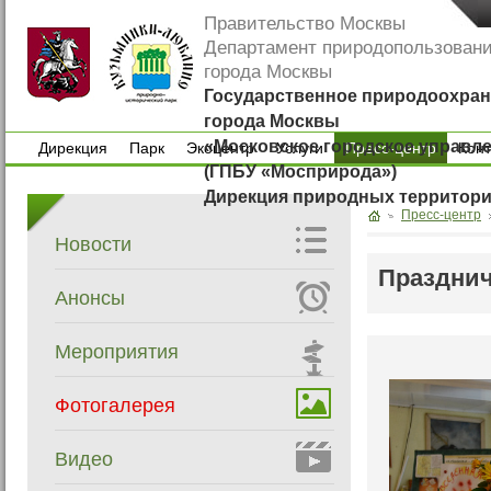
Правительство Москвы
Департамент природопользован
города Москвы
Государственное природоохран
города Москвы
«Московское городское управл
Дирекция
Парк
Экоцентр
Услуги
Пресс-центр
Кон
(ГПБУ «Мосприрода»)
Дирекция
Парк
Экоцентр
Услуги
Кон
Дирекция природных территор
Пресс-центр
Новости
Праздни
Анонсы
Мероприятия
Фотогалерея
Видео