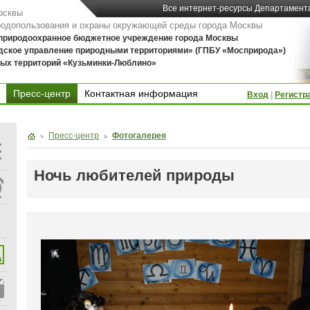
Все интернет-ресурсы Департамент
осквы
родопользования и охраны окружающей среды города Москвы
 природоохранное бюджетное учреждение города Москвы
дское управление природными территориями» (ГПБУ «Мосприрода»)
ых территорий «Кузьминки-Люблино»
Пресс-центр
Контактная информация
Вход
|
Регистр
Контактная информация
Пресс-центр
Фотогалерея
Ночь любителей природы