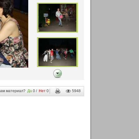
вам материал?
Да
0
/
Нет
0
5948
для
печати