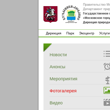
Правительство М
Департамент при
Государственное
«Московское горо
Дирекция природн
Дирекция
Парк
Экоцентр
Услуги
Дирекция
Парк
Экоцентр
Услуги
Новости
Анонсы
Мероприятия
Фотогалерея
Видео