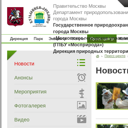
Правительство Москвы
Департамент природопользован
города Москвы
Государственное природоохран
города Москвы
«Московское городское управл
Дирекция
Парк
Экоцентр
Услуги
Пресс-центр
Кон
(ГПБУ «Мосприрода»)
Дирекция
Парк
Экоцентр
Услуги
Кон
Дирекция природных территор
Пресс-центр
Новости
Новост
Анонсы
Мероприятия
Фотогалерея
Видео