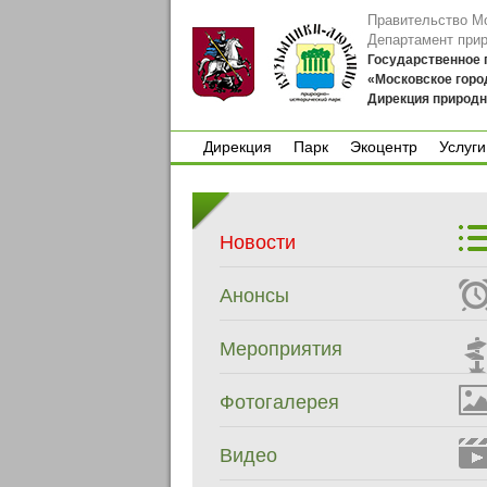
Правительство М
Департамент при
Государственное
«Московское горо
Дирекция природн
Дирекция
Парк
Экоцентр
Услуги
Дирекция
Парк
Экоцентр
Услуги
Новости
Анонсы
Мероприятия
Фотогалерея
Видео