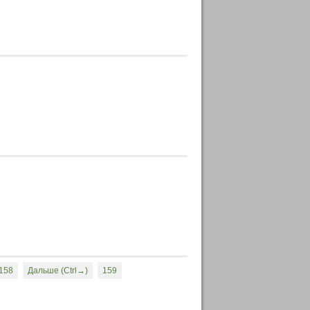
158
Дальше (Ctrl→)
159