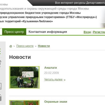
Все интернет-ресурсы Департамент
осквы
родопользования и охраны окружающей среды города Москвы
 природоохранное бюджетное учреждение города Москвы
дское управление природными территориями» (ГПБУ «Мосприрода»)
ых территорий «Кузьминки-Люблино»
Пресс-центр
Контактная информация
Вход
|
Регистр
Контактная информация
Пресс-центр
Новости
Новости
Аншлаги
20.02.2009
Читать далее
Охранные знаки