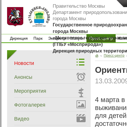
Правительство Москвы
Департамент природопользован
города Москвы
Государственное природоохран
города Москвы
«Московское городское управл
Дирекция
Парк
Экоцентр
Услуги
Пресс-центр
Кон
(ГПБУ «Мосприрода»)
Дирекция
Парк
Экоцентр
Услуги
Кон
Дирекция природных территор
Пресс-центр
Новости
Ориент
Анонсы
13.03.200
Мероприятия
4 марта в
Фотогалерея
выживанию
для детей
Видео
достаточн