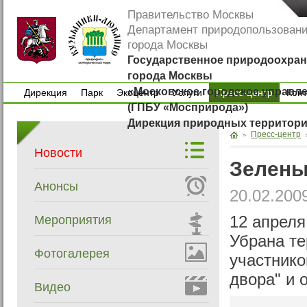
Правительство Москвы
Департамент природопользован
города Москвы
Государственное природоохран
города Москвы
«Московское городское управл
Дирекция
Парк
Экоцентр
Услуги
Пресс-центр
Кон
(ГПБУ «Мосприрода»)
Дирекция
Парк
Экоцентр
Услуги
Кон
Дирекция природных территор
Пресс-центр
Новости
Зелены
Анонсы
20.02.200
Мероприятия
12 апреля
Убрана те
Фотогалерея
участнико
двора" и 
Видео