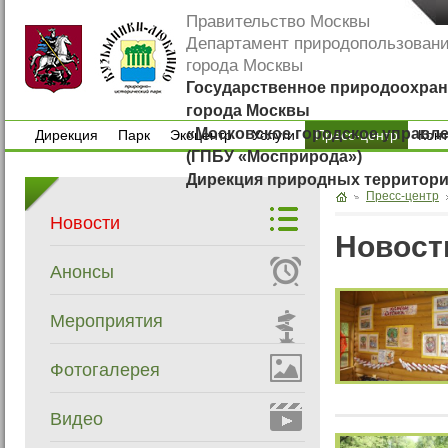
Правительство Москвы
Департамент природопользован
города Москвы
Государственное природоохран
города Москвы
«Московское городское управл
Дирекция
Парк
Экоцентр
Услуги
Пресс-центр
Кон
(ГПБУ «Мосприрода»)
Дирекция
Парк
Экоцентр
Услуги
Кон
Дирекция природных территор
Пресс-центр
Новости
Новост
Анонсы
Мероприятия
Фотогалерея
Видео