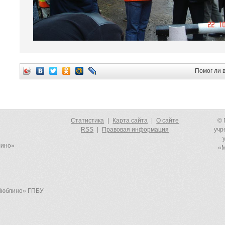
Помог ли 
Статистика
|
Карта сайта
|
О сайте
© 
RSS
|
Правовая информация
учр
лино»
«М
-Люблино» ГПБУ