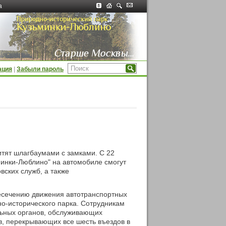
а
ация
|
Забыли пароль
итят шлагбаумами с замками. С 22
инки-Люблино" на автомобиле смогут
вских служб, а также
пресечению движения автотранспортных
о-исторического парка. Сотрудникам
льных органов, обслуживающих
в, перекрывающих все шесть въездов в