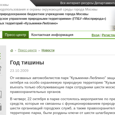
Все интернет-ресурсы Департамент
осквы
родопользования и охраны окружающей среды города Москвы
 природоохранное бюджетное учреждение города Москвы
дское управление природными территориями» (ГПБУ «Мосприрода»)
ых территорий «Кузьминки-Люблино»
Пресс-центр
Контактная информация
Вход
|
Регистр
Контактная информация
Пресс-центр
Новости
Год тишины
23.10.2009
От незваных автомобилистов парк "Кузьминки-Люблино" защ
октября на особо охраняемую природную территорию "Кузьм
въехать только обслуживающие парк сотрудники шести моско
правоохранительных органов.
В четверг, 22 октября в парке состоялось мероприятие по 
средств, которые не связанны с функционированием природн
шести организаций городских служб, а также правоохраните
территорию парка, были розданы ключи от шести шлагбаумо