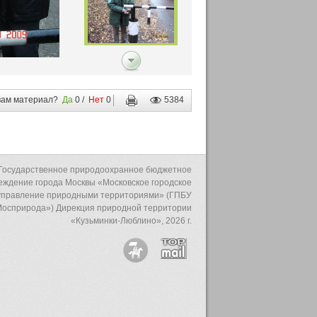
вам материал?
Да
0
/
Нет
0
5384
для
печати
Государственное природоохранное бюджетное
еждение города Москвы «Московское городское
управление природными территориями» (ГПБУ
осприрода») Дирекция природной территории
«Кузьминки-Люблино», 2026 г.