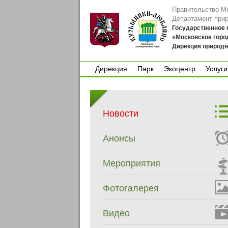
Правительство М
Департамент при
Государственное
«Московское горо
Дирекция природн
Дирекция
Парк
Экоцентр
Услуги
Дирекция
Парк
Экоцентр
Услуги
Новости
Анонсы
Мероприятия
Фотогалерея
Видео