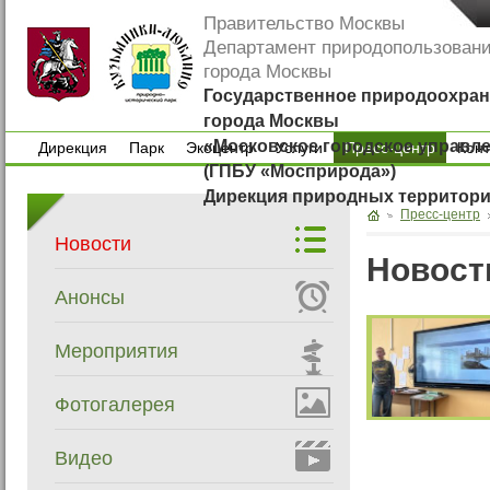
Правительство Москвы
Департамент природопользован
города Москвы
Государственное природоохран
города Москвы
«Московское городское управл
Дирекция
Парк
Экоцентр
Услуги
Пресс-центр
Кон
(ГПБУ «Мосприрода»)
Дирекция
Парк
Экоцентр
Услуги
Кон
Дирекция природных территор
Пресс-центр
Новости
Новост
Анонсы
Мероприятия
Фотогалерея
Видео