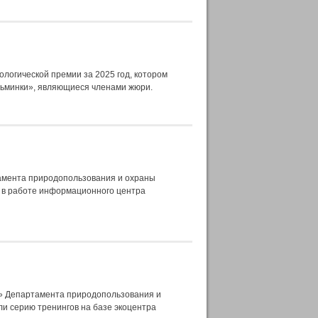
логической премии за 2025 год, котором
зьминки», являющиеся членами жюри.
амента природопользования и охраны
 в работе информационного центра
и» Департамента природопользования и
и серию тренингов на базе экоцентра