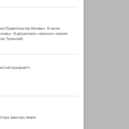
ов Правительства Москвы». В числе
Москвы». В дисциплине «корнхол» принял
сип Тунинский.
 чистый праздник?»
лтора экватора Земли