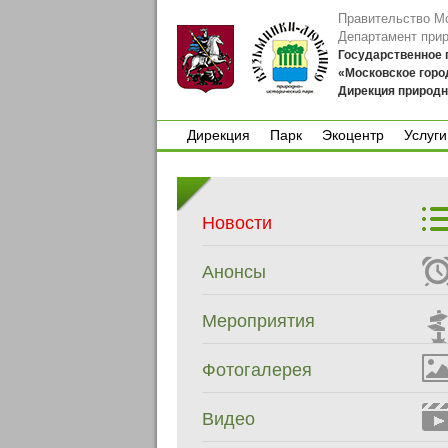
Правительство М
Департамент при
Государственное
«Московское горо
Дирекция природн
Дирекция
Парк
Экоцентр
Услуги
Дирекция
Парк
Экоцентр
Услуги
Новости
Анонсы
Мероприятия
Фотогалерея
Видео