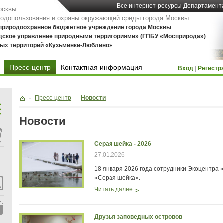
Все интернет-ресурсы Департамент
осквы
родопользования и охраны окружающей среды города Москвы
 природоохранное бюджетное учреждение города Москвы
дское управление природными территориями» (ГПБУ «Мосприрода»)
ых территорий «Кузьминки-Люблино»
Пресс-центр
Контактная информация
Вход
|
Регистр
Контактная информация
Пресс-центр
Новости
Новости
Серая шейка - 2026
27.01.2026
18 января 2026 года сотрудники Экоцентра 
«Серая шейка».
Читать далее
Друзья заповедных островов