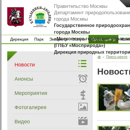
Правительство Москвы
Департамент природопользован
города Москвы
Государственное природоохран
города Москвы
«Московское городское управл
Дирекция
Парк
Экоцентр
Услуги
Пресс-центр
Кон
(ГПБУ «Мосприрода»)
Дирекция
Парк
Экоцентр
Услуги
Кон
Дирекция природных территор
Пресс-центр
Новости
Новост
Анонсы
Мероприятия
Фотогалерея
Видео